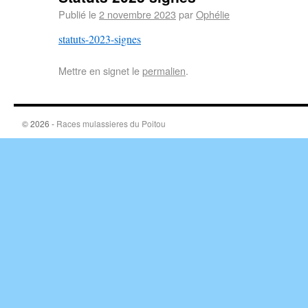
Publié le
2 novembre 2023
par
Ophélie
statuts-2023-signes
Mettre en signet le
permalien
.
© 2026 -
Races mulassieres du Poitou