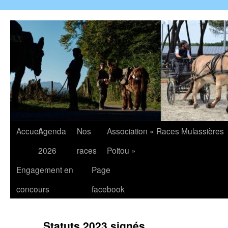
Accueil
Agenda
Nos
Association « Races Mulassières
2026
races
Poitou »
Engagement en
Page
concours
facebook
Statuts 2023 signés