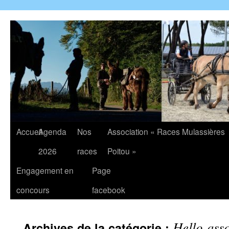
Accueil
Agenda
Nos
Association « Races Mulassières
2026
races
Poitou »
Engagement en
Page
concours
facebook
Hello-ass
Archives de la catégorie :