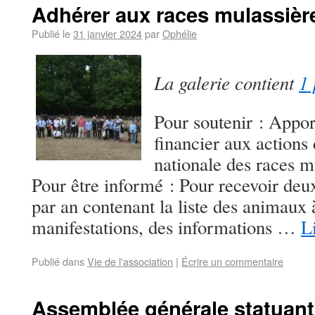
Adhérer aux races mulassièr
Publié le
31 janvier 2024
par
Ophélie
La galerie contient
1 
Pour soutenir : Appor
financier aux actions
nationale des races m
Pour être informé : Pour recevoir deux
par an contenant la liste des animaux 
manifestations, des informations …
L
Publié dans
Vie de l'association
|
Écrire un commentaire
Assemblée générale statuant