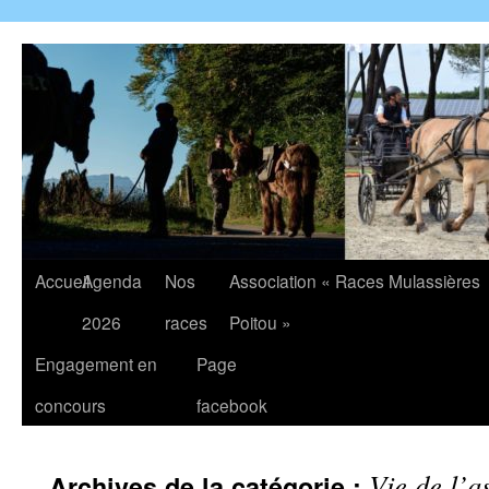
Accueil
Agenda
Nos
Association « Races Mulassières
2026
races
Poitou »
Engagement en
Page
concours
facebook
Vie de l’a
Archives de la catégorie :