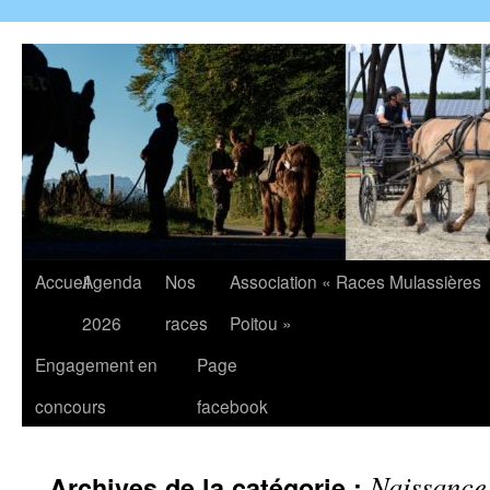
Accueil
Agenda
Nos
Association « Races Mulassières
2026
races
Poitou »
Engagement en
Page
concours
facebook
Naissance
Archives de la catégorie :