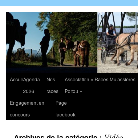
Accueil
Agenda
Nos
Association « Races Mulassières
2026
races
Poitou »
Engagement en
Page
concours
facebook
Vidéo
Archives de la catégorie :