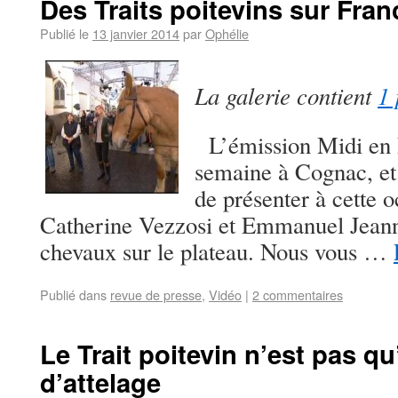
Des Traits poitevins sur Fran
Publié le
13 janvier 2014
par
Ophélie
La galerie contient
1 
L’émission Midi en F
semaine à Cognac, et 
de présenter à cette o
Catherine Vezzosi et Emmanuel Jeann
chevaux sur le plateau. Nous vous …
Publié dans
revue de presse
,
Vidéo
|
2 commentaires
Le Trait poitevin n’est pas q
d’attelage