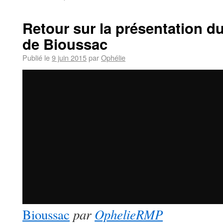
Retour sur la présentation du 
de Bioussac
Publié le
9 juin 2015
par
Ophélie
par
OphelieRMP
Bioussac