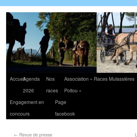
Accueil
Agenda
Nos
Association « Races Mulassières
2026
races
Poitou »
Engagement en
Page
concours
facebook
←
Revue de presse
L