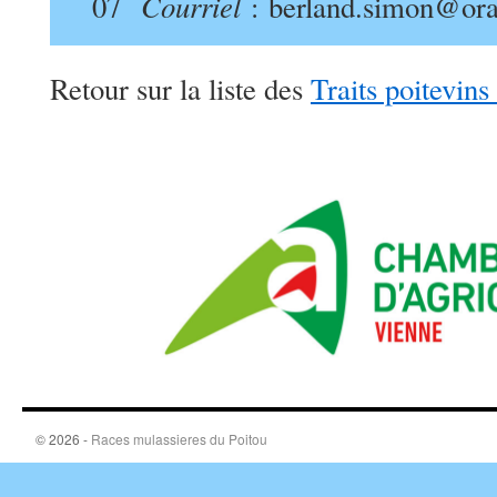
Courriel
07
: berland.simon@ora
Retour sur la liste des
Traits poitevins
© 2026 -
Races mulassieres du Poitou