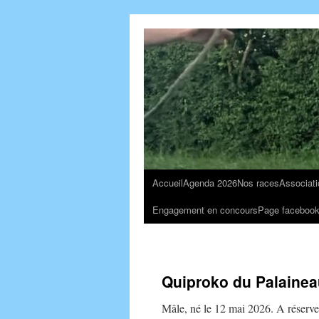
Accueil
Agenda 2026
Nos races
Associati
Engagement en concours
Page faceboo
Quiproko du Palainea
Mâle, né le 12 mai 2026. A réserve