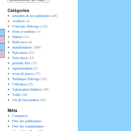
Catégories
actualités de nos partenaires
(45)
Archives
(1)
Concours d'élevage
(132)
Dons et soutiens
(3)
Etalons
(11)
Hello-asso
(6)
manifestations
(289)
Naissances
(37)
Non classé
(15)
portraits SIA
(37)
réglementation
(2)
revue de presse
(37)
Technique d'élevage
(23)
Utilisation
(23)
Valorisation Initiative
(39)
Vidéo
(30)
Vie de l'association
(54)
Méta
Connexion
Flux des publications
Flux des commentaires