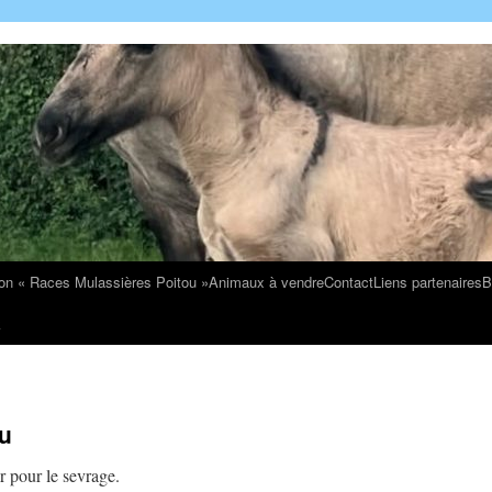
on « Races Mulassières Poitou »
Animaux à vendre
Contact
Liens partenaires
B
k
u
r pour le sevrage.