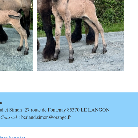
au
 et Simon 27 route de Fontenay 85370 LE LANGON
7
Courriel
: berland.simon@orange.fr
ines à vendre