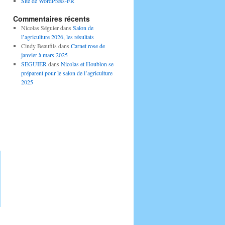
Site de WordPress-FR
Commentaires récents
Nicolas Séguier
dans
Salon de
l’agriculture 2026, les résultats
Cindy Beaufils
dans
Carnet rose de
janvier à mars 2025
SEGUIER
dans
Nicolas et Houblon se
préparent pour le salon de l’agriculture
2025