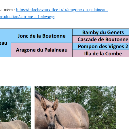
sa mère :
https://infochevaux.ifce.fr/fr/aragone-du-palaineau-
ction/carriere-a-l-elevage