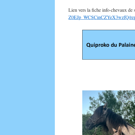
Lien vers la fiche info-chevaux de 
Z0EJp_WCSCinCZYeX3wzfQ/reprodu