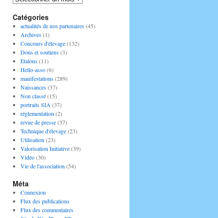
Catégories
actualités de nos partenaires
(45)
Archives
(1)
Concours d'élevage
(132)
Dons et soutiens
(3)
Etalons
(11)
Hello-asso
(6)
manifestations
(289)
Naissances
(37)
Non classé
(15)
portraits SIA
(37)
réglementation
(2)
revue de presse
(37)
Technique d'élevage
(23)
Utilisation
(23)
Valorisation Initiative
(39)
Vidéo
(30)
Vie de l'association
(54)
Méta
Connexion
Flux des publications
Flux des commentaires