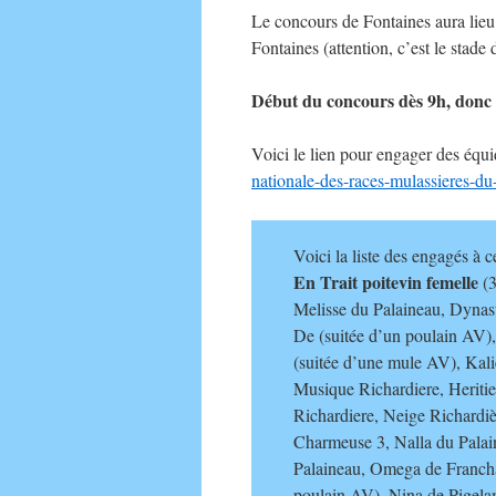
Le concours de Fontaines aura lie
Fontaines (attention, c’est le stade 
Début du concours dès 9h, donc 
Voici le lien pour engager des équ
nationale-des-races-mulassieres-d
Voici la liste des engagés à c
En Trait poitevin femelle
(3
Melisse du Palaineau, Dynast
De (suitée d’un poulain AV),
(suitée d’une mule AV), Kali
Musique Richardiere, Heritie
Richardiere, Neige Richardiè
Charmeuse 3, Nalla du Palai
Palaineau, Omega de Francha
poulain AV), Nina de Pigela