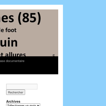
ase documentaire
→
Archives