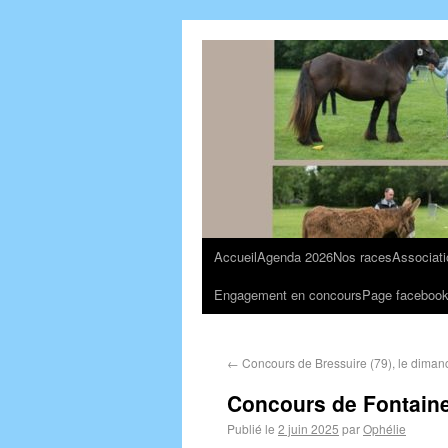
Accueil
Agenda 2026
Nos races
Associati
Engagement en concours
Page faceboo
←
Concours de Bressuire (79), le diman
Concours de Fontaines
Publié le
2 juin 2025
par
Ophélie