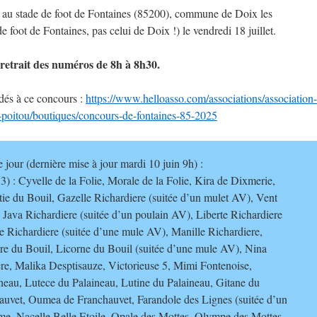
u au stade de foot de Fontaines (85200), commune de Doix les
de foot de Fontaines, pas celui de Doix !) le vendredi 18 juillet.
retrait des numéros de 8h à 8h30.
idés à ce concours :
https://www.helloasso.com/associations/association-
u-poitou/boutiques/concours-de-fontaines-85-2025
e jour (dernière mise à jour mardi 10 juin 9h) :
3) : Cyvelle de la Folie, Morale de la Folie, Kira de Dixmerie,
ie du Bouil, Gazelle Richardiere (suitée d’un mulet AV), Vent
 Java Richardiere (suitée d’un poulain AV), Liberte Richardiere
e Richardiere (suitée d’une mule AV), Manille Richardiere,
re du Bouil, Licorne du Bouil (suitée d’une mule AV), Nina
re, Malika Desptisauze, Victorieuse 5, Mimi Fontenoise,
neau, Lutece du Palaineau, Lutine du Palaineau, Gitane du
uvet, Oumea de Franchauvet, Farandole des Lignes (suitée d’un
me, Nacelle Belle Etoile, Opale des Mottes, Olympe des Mottes,