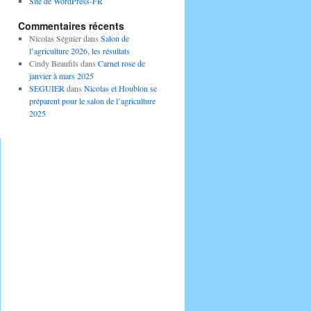
Site de WordPress-FR
Commentaires récents
Nicolas Séguier
dans
Salon de
l’agriculture 2026, les résultats
Cindy Beaufils
dans
Carnet rose de
janvier à mars 2025
SEGUIER
dans
Nicolas et Houblon se
préparent pour le salon de l’agriculture
2025