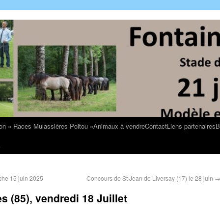
on « Races Mulassières Poitou »
Animaux à vendre
Contact
Liens partenaires
B
k
che 15 juin 2025
Concours de St Jean de Liversay (17) le 28 juin
 (85), vendredi 18 Juillet