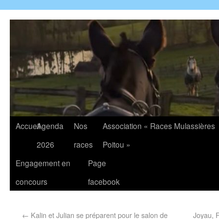
Accueil
Agenda
Nos
Association « Races Mulassières
2026
races
Poitou »
Engagement en
Page
concours
facebook
←
Kalin et Julian se préparent pour le salon de
Joyau, F